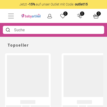
Jetzt
-15%
auf unser Outlet mit Code:
outlet15
0
0
0
Topseller