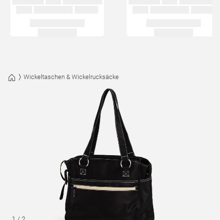
Wickeltaschen & Wickelrucksäcke
1
/
2