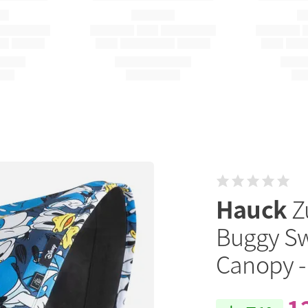
Hauck
Z
Buggy Swi
Canopy -