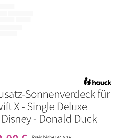
usatz-Sonnenverdeck für
ft X - Single Deluxe
 Disney - Donald Duck
Preis bisher
44,90 €