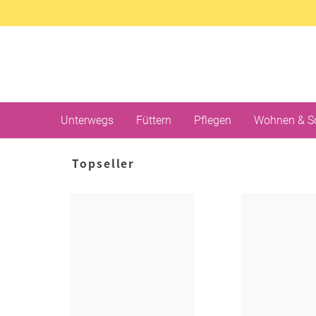
Unterwegs
Füttern
Pflegen
Wohnen & S
Topseller