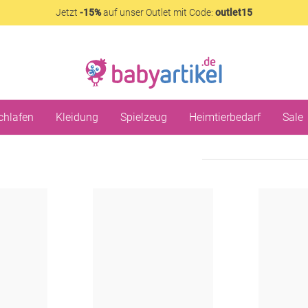
Jetzt
-15%
auf unser Outlet mit Code:
outlet15
chlafen
Kleidung
Spielzeug
Heimtierbedarf
Sale