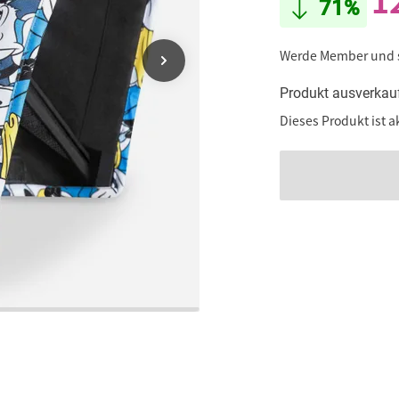
1
71%
Werde Member und
Produkt ausverkau
Dieses Produkt ist a
Beim Klick wird dieses Video 
D