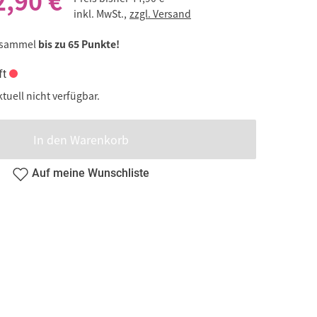
2,90 €
inkl. MwSt.,
zzgl. Versand
 sammel
bis zu 65 Punkte!
Play
ft
ktuell nicht verfügbar.
In den Warenkorb
von den YouTube Servern geladen. Für Details siehe
atenschutzerklärung
.
Auf meine Wunschliste