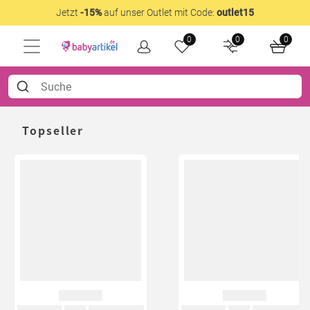
Jetzt
-15%
auf unser Outlet mit Code:
outlet15
0
0
0
Topseller