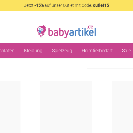
Jetzt
-15%
auf unser Outlet mit Code:
outlet15
chlafen
Kleidung
Spielzeug
Heimtierbedarf
Sale