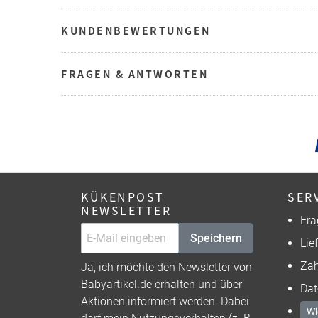
KUNDENBEWERTUNGEN
FRAGEN & ANTWORTEN
KÜKENPOST
SER
NEWSLETTER
Fra
Speichern
Lie
Zah
Ja, ich möchte den Newsletter von
Babyartikel.de erhalten und über
Dat
Aktionen informiert werden. Dabei
Wi