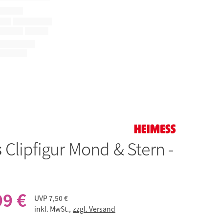
s
Clipfigur Mond & Stern -
99 €
UVP
7,50 €
inkl. MwSt.,
zzgl. Versand