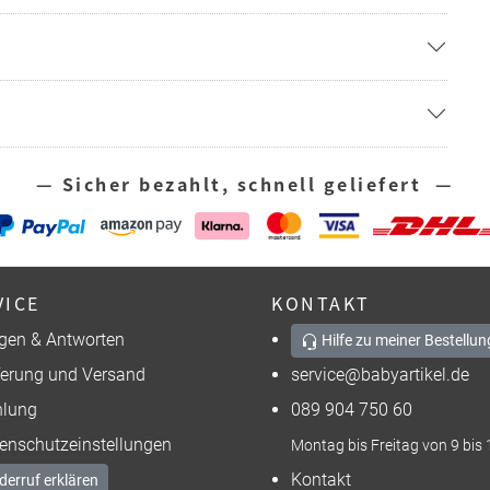
— Sicher bezahlt, schnell geliefert —
VICE
KONTAKT
gen & Antworten
Hilfe zu meiner Bestellun
ferung und Versand
service@babyartikel.de
lung
089 904 750 60
enschutzeinstellungen
Montag bis Freitag von 9 bis 
Kontakt
derruf erklären