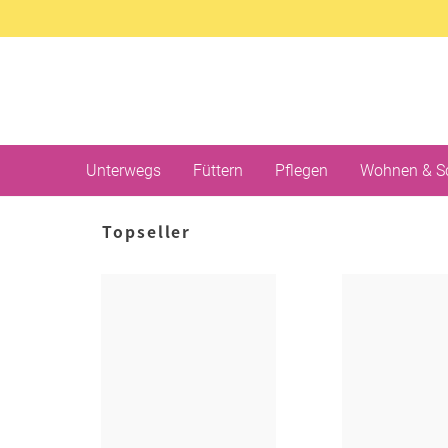
Unterwegs
Füttern
Pflegen
Wohnen & S
Topseller