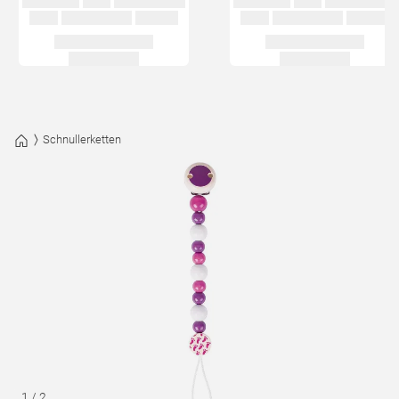
Schnullerketten
1
/
2