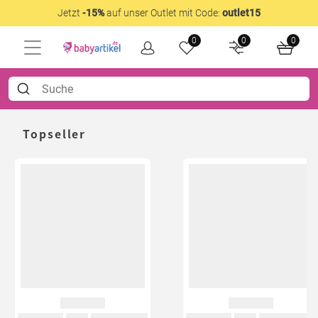
Jetzt
-15%
auf unser Outlet mit Code:
outlet15
0
0
0
Topseller