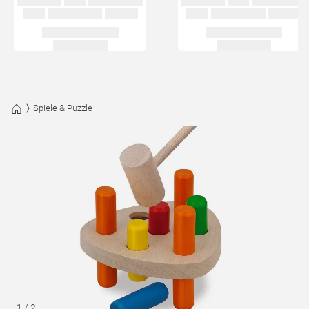
Spiele & Puzzle
1
/
2