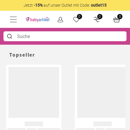
Jetzt
-15%
auf unser Outlet mit Code:
outlet15
0
0
0
Topseller