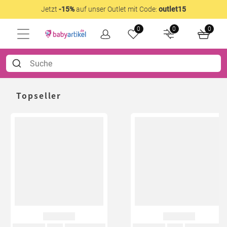
Jetzt
-15%
auf unser Outlet mit Code:
outlet15
0
0
0
Topseller