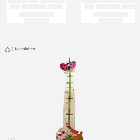
Messlatten
1
/
1