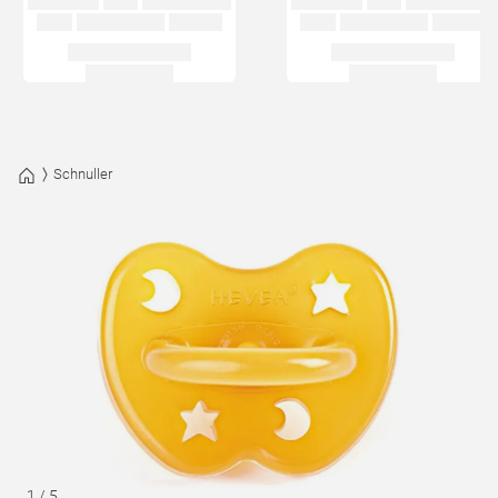
Schnuller
1
/
5