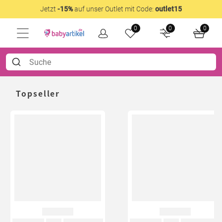
Jetzt
-15%
auf unser Outlet mit Code:
outlet15
0
0
0
Topseller