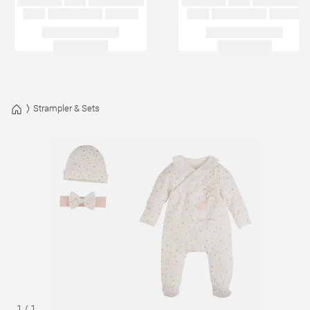
Strampler & Sets
1
/
1