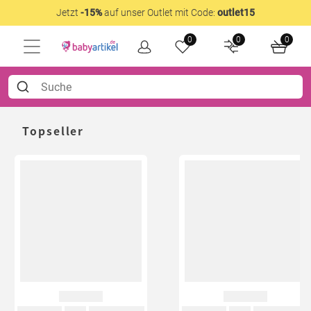
Jetzt
-15%
auf unser Outlet mit Code:
outlet15
0
0
0
Topseller