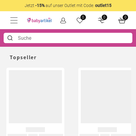
Jetzt
-15%
auf unser Outlet mit Code:
outlet15
0
0
0
Topseller