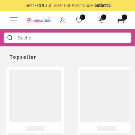
Jetzt
-15%
auf unser Outlet mit Code:
outlet15
0
0
0
Topseller