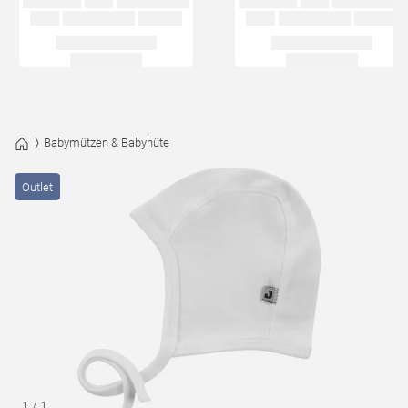
Babymützen & Babyhüte
Outlet
1
/
1