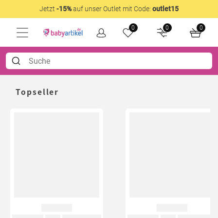
Jetzt
-15%
auf unser Outlet mit Code:
outlet15
0
0
0
Topseller