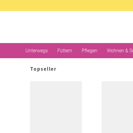
Unterwegs
Füttern
Pflegen
Wohnen & S
Topseller