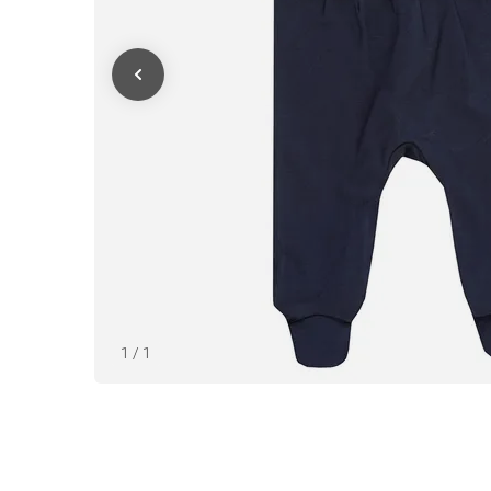
1
/
1