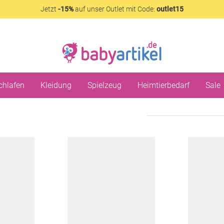
Jetzt
-15%
auf unser Outlet mit Code:
outlet15
chlafen
Kleidung
Spielzeug
Heimtierbedarf
Sale