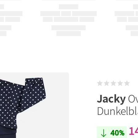
Jacky
Ov
Dunkelbla
1
40%