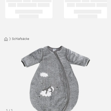
Schlafsäcke
1
/
1