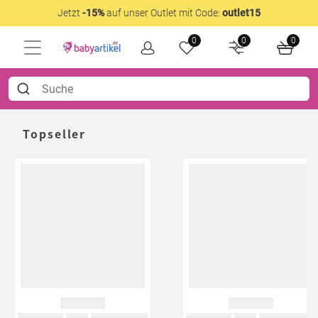
Jetzt
-15%
auf unser Outlet mit Code:
outlet15
0
0
0
Topseller