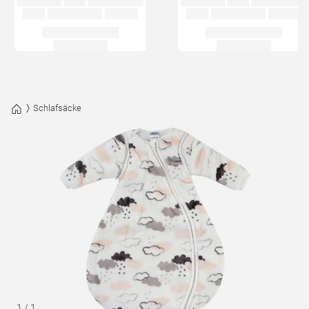
Schlafsäcke
1
/
1