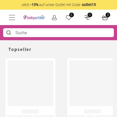
Jetzt
-15%
auf unser Outlet mit Code:
outlet15
0
0
0
Topseller