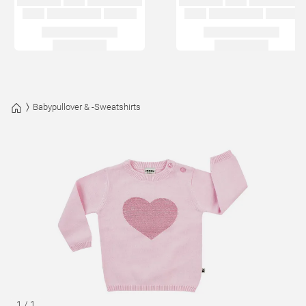
Babypullover & -Sweatshirts
1
/
1