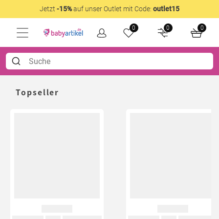
Jetzt
-15%
auf unser Outlet mit Code:
outlet15
0
0
0
Topseller