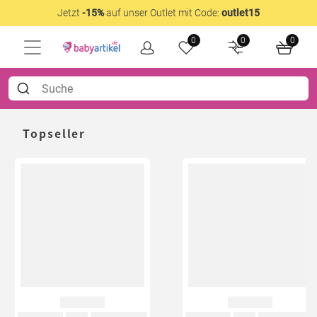
Jetzt
-15%
auf unser Outlet mit Code:
outlet15
0
0
0
Topseller