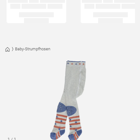
Baby-Strumpfhosen
1
/
1