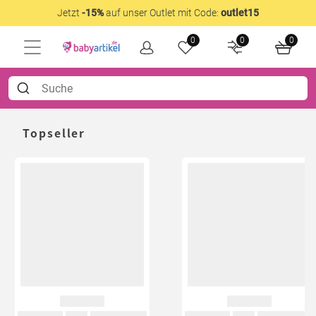
Jetzt
-15%
auf unser Outlet mit Code:
outlet15
0
0
0
Topseller