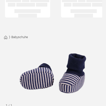
Babyschuhe
1
/
1