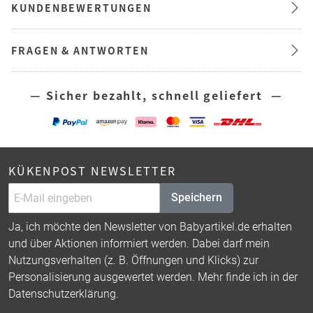
KUNDENBEWERTUNGEN
FRAGEN & ANTWORTEN
— Sicher bezahlt, schnell geliefert —
KÜKENPOST NEWSLETTER
Speichern
Ja, ich möchte den Newsletter von Babyartikel.de erhalten
und über Aktionen informiert werden. Dabei darf mein
Nutzungsverhalten (z. B. Öffnungen und Klicks) zur
Personalisierung ausgewertet werden. Mehr finde ich in der
Datenschutzerklärung
.