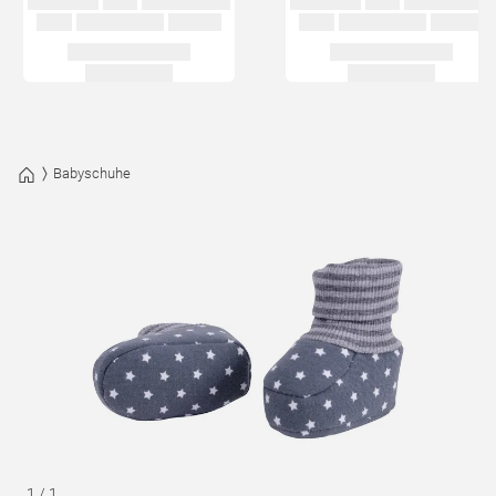
Babyschuhe
1
/
1