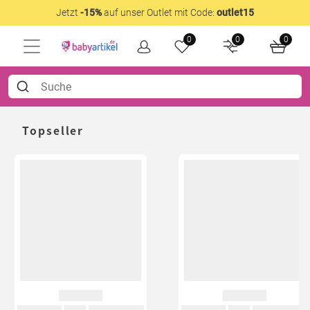
Jetzt
-15%
auf unser Outlet mit Code:
outlet15
0
0
0
Topseller