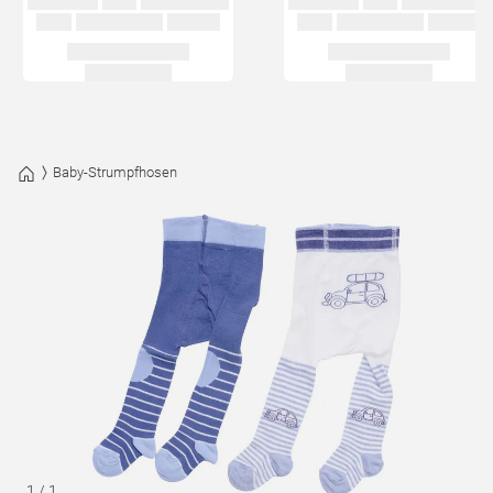
Baby-Strumpfhosen
1
/
1