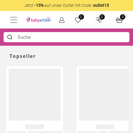
Jetzt
-15%
auf unser Outlet mit Code:
outlet15
0
0
0
Topseller