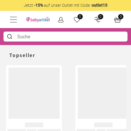
Jetzt
-15%
auf unser Outlet mit Code:
outlet15
0
0
0
Topseller