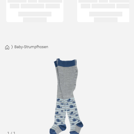
Baby-Strumpfhosen
1
/
1