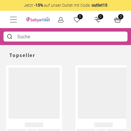
Jetzt
-15%
auf unser Outlet mit Code:
outlet15
0
0
0
Topseller