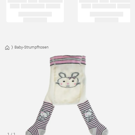
Baby-Strumpfhosen
1
/
1