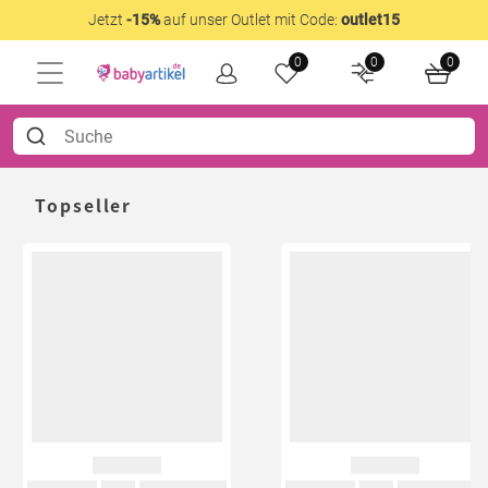
Jetzt
-15%
auf unser Outlet mit Code:
outlet15
0
0
0
Topseller