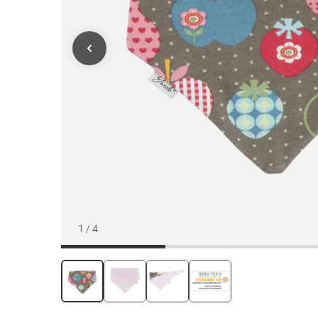
1
/
4