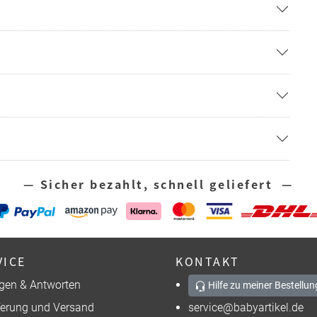
— Sicher bezahlt, schnell geliefert —
VICE
KONTAKT
gen & Antworten
Hilfe zu meiner Bestellun
ferung und Versand
service@babyartikel.de