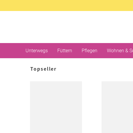
Unterwegs
Füttern
Pflegen
Wohnen & S
Topseller