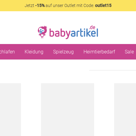
Jetzt
-15%
auf unser Outlet mit Code:
outlet15
chlafen
Kleidung
Spielzeug
Heimtierbedarf
Sale