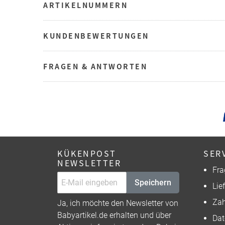
ARTIKELNUMMERN
KUNDENBEWERTUNGEN
FRAGEN & ANTWORTEN
KÜKENPOST
SER
NEWSLETTER
Fra
Speichern
Lie
Zah
Ja, ich möchte den Newsletter von
Babyartikel.de erhalten und über
Dat