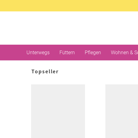
Unterwegs
Füttern
Pflegen
Wohnen & S
Topseller