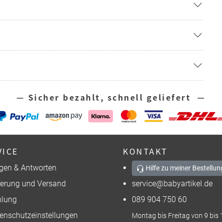
— Sicher bezahlt, schnell geliefert —
VICE
KONTAKT
gen & Antworten
Hilfe zu meiner Bestellun
ferung und Versand
service@babyartikel.de
lung
089 904 750 60
enschutzeinstellungen
Montag bis Freitag von 9 bis 