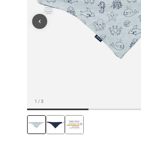
1
/
3