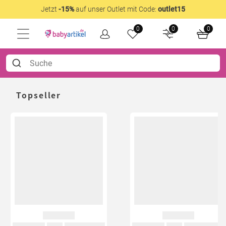
Jetzt
-15%
auf unser Outlet mit Code:
outlet15
0
0
0
Topseller