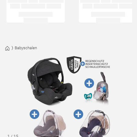
Babyschalen
1
/
15