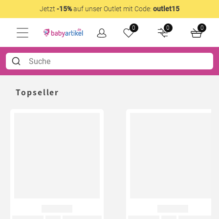
Jetzt
-15%
auf unser Outlet mit Code:
outlet15
0
0
0
Topseller