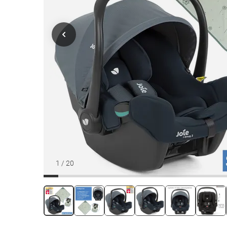
1
/
20