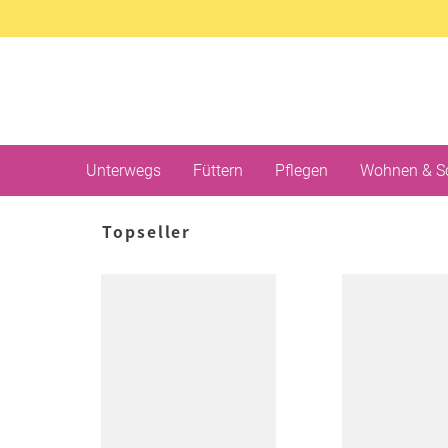
Unterwegs
Füttern
Pflegen
Wohnen & S
Topseller