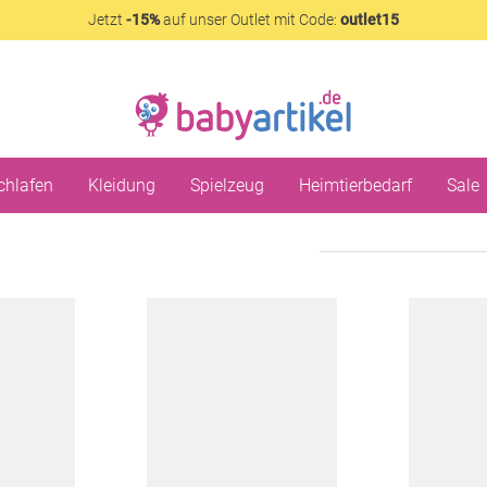
Jetzt
-15%
auf unser Outlet mit Code:
outlet15
chlafen
Kleidung
Spielzeug
Heimtierbedarf
Sale