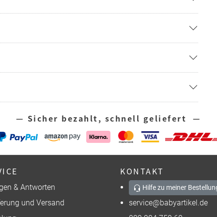
— Sicher bezahlt, schnell geliefert —
VICE
KONTAKT
gen & Antworten
Hilfe zu meiner Bestellun
ferung und Versand
service@babyartikel.de