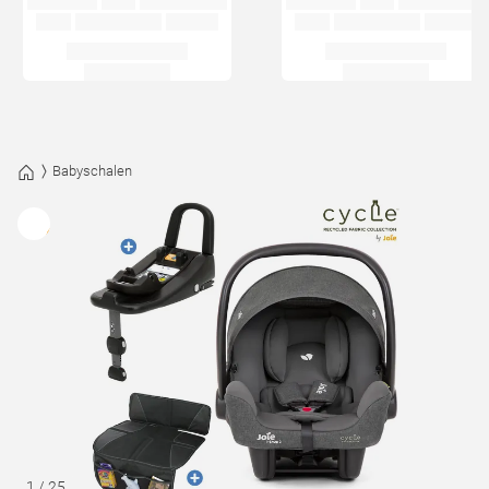
Babyschalen
1
/
25