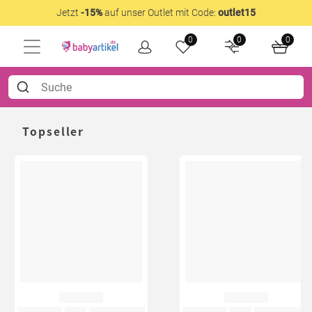
Jetzt
-15%
auf unser Outlet mit Code:
outlet15
0
0
0
Topseller