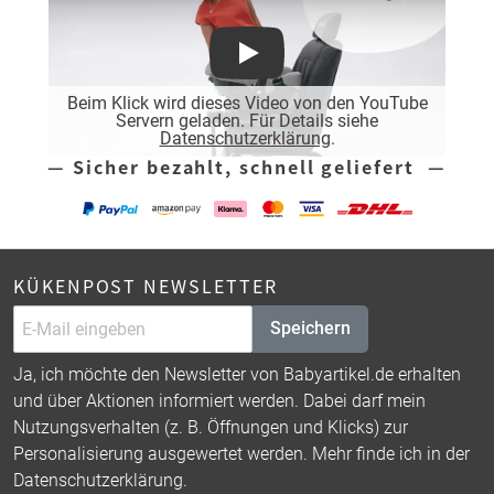
Play
Beim Klick wird dieses Video von den YouTube
Servern geladen. Für Details siehe
Datenschutzerklärung
.
— Sicher bezahlt, schnell geliefert —
KÜKENPOST NEWSLETTER
Speichern
Ja, ich möchte den Newsletter von Babyartikel.de erhalten
und über Aktionen informiert werden. Dabei darf mein
Nutzungsverhalten (z. B. Öffnungen und Klicks) zur
Personalisierung ausgewertet werden. Mehr finde ich in der
Datenschutzerklärung
.