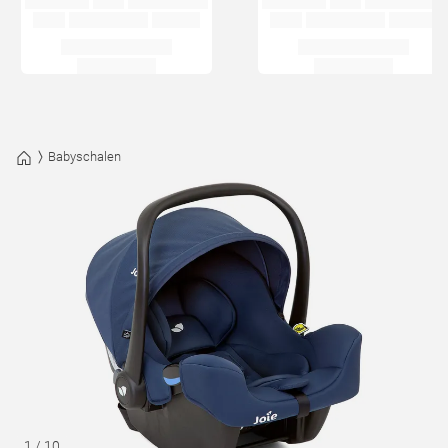
Babyschalen
1
/
10