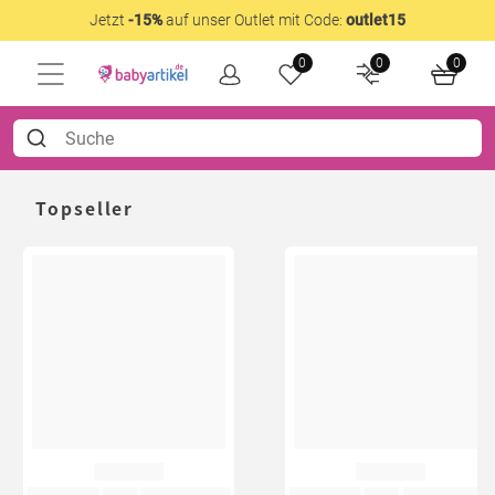
Jetzt
-15%
auf unser Outlet mit Code:
outlet15
0
0
0
Topseller