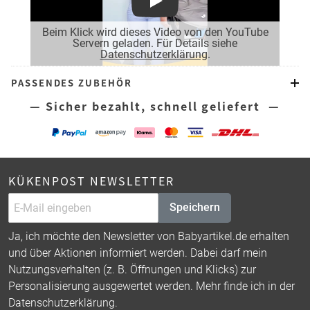
Play
Beim Klick wird dieses Video von den YouTube
Servern geladen. Für Details siehe
Datenschutzerklärung
.
PASSENDES ZUBEHÖR
— Sicher bezahlt, schnell geliefert —
KÜKENPOST NEWSLETTER
Speichern
Ja, ich möchte den Newsletter von Babyartikel.de erhalten
und über Aktionen informiert werden. Dabei darf mein
Nutzungsverhalten (z. B. Öffnungen und Klicks) zur
Personalisierung ausgewertet werden. Mehr finde ich in der
Datenschutzerklärung
.