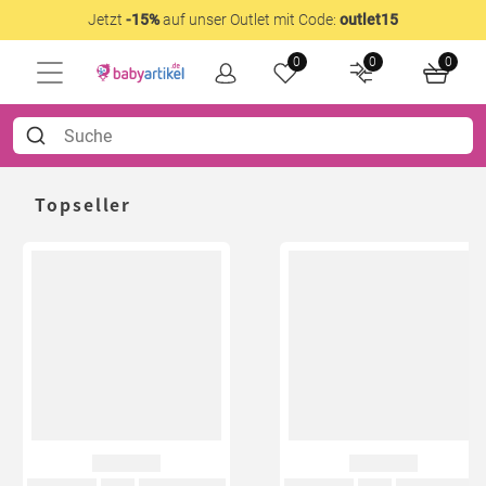
Jetzt
-15%
auf unser Outlet mit Code:
outlet15
0
0
0
Topseller