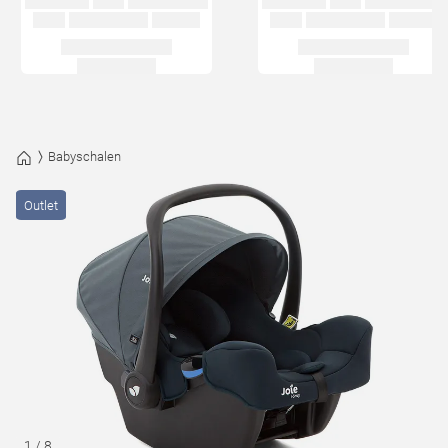
Babyschalen
Outlet
1
/
8