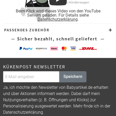
Play
Beim Klick wird dieses Video von den YouTube
Servern geladen. Für Details siehe
Datenschutzerklärung
.
PASSENDES ZUBEHÖR
— Sicher bezahlt, schnell geliefert —
KÜKENPOST NEWSLETTER
Speichern
Ja, ich möchte den Newsletter von Babyartikel.de erhalten
und über Aktionen informiert werden. Dabei darf mein
Nutzungsverhalten (z. B. Öffnungen und Klicks) zur
Personalisierung ausgewertet werden. Mehr finde ich in der
Datenschutzerklärung
.