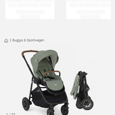
Buggys & Sportwagen
1
/
32