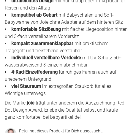
ultraleichtes Design
mit nur knapp über 11 kg ideal für
Reisen und den Alltag
kompatibel ab Geburt
mit Babyschalen und Soft-
Babywanne von Joie ohne Adapter auf dem hinteren Sitz
komfortable Sitzlösung
mit flacher Liegeposition hinten
und 3-fach verstellbarem Vordersitz
kompakt zusammenklappbar
mit praktischem
Tragegriff und freistehend verstaubar
individuell verstellbare Verdecke
mit UV-Schutz 50+,
wasserabweisend & einzeln abnehmbar
4-Rad-Einzelfederung
für ruhiges Fahren auch auf
unebenem Untergrund
viel Stauraum
im extragroßen Staukorb für alles
Wichtige unterwegs
Die Marke
joie
trägt unter anderem die Auszeichnung Red
Dot Design Award. Erlebe die Qualität selbst und kaufe
ganz komfortabel bei babyartikel.de!
Peter hat dieses Produkt für Dich ausgesucht.