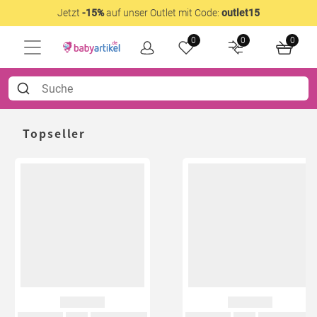
Jetzt
-15%
auf unser Outlet mit Code:
outlet15
0
0
0
Topseller