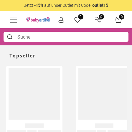
Jetzt
-15%
auf unser Outlet mit Code:
outlet15
0
0
0
Topseller