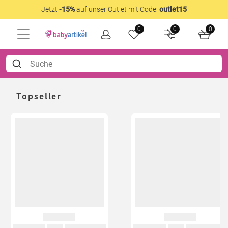
Jetzt
-15%
auf unser Outlet mit Code:
outlet15
0
0
0
Topseller