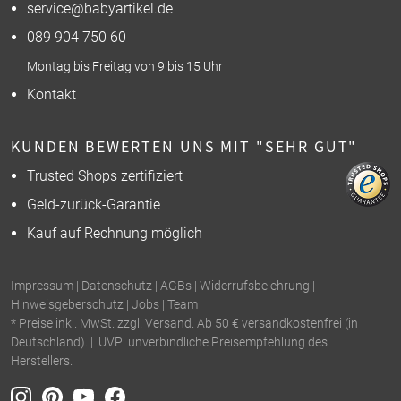
service@babyartikel.de
089 904 750 60
Montag bis Freitag von 9 bis 15 Uhr
Kontakt
KUNDEN BEWERTEN UNS MIT "SEHR GUT"
Trusted Shops zertifiziert
Geld-zurück-Garantie
Kauf auf Rechnung möglich
Impressum
|
Datenschutz
|
AGBs
|
Widerrufsbelehrung
|
Hinweisgeberschutz
|
Jobs
|
Team
* Preise inkl. MwSt. zzgl. Versand. Ab 50 € versandkostenfrei (in
Deutschland). | UVP: unverbindliche Preisempfehlung des
Herstellers.