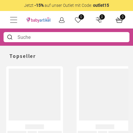
Jetzt
-15%
auf unser Outlet mit Code:
outlet15
0
0
0
Topseller