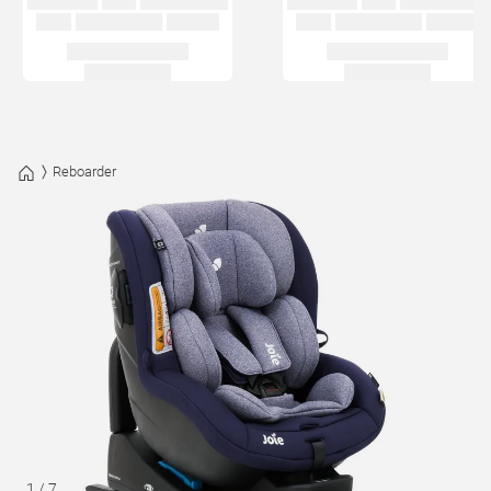
Reboarder
1
/
7