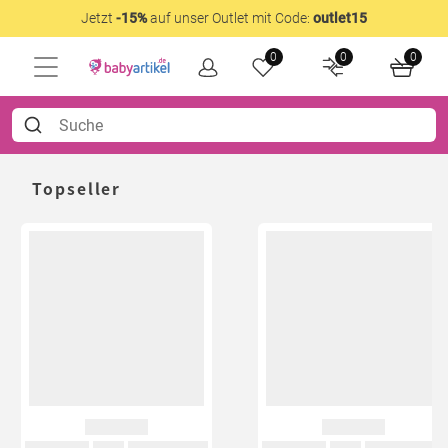
Jetzt
-15%
auf unser Outlet mit Code:
outlet15
0
0
0
Topseller