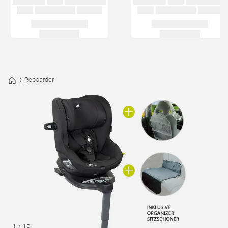
Reboarder
1
/
19