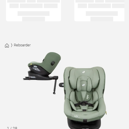
Reboarder
1
/
28