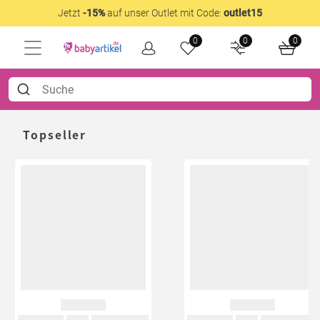
Jetzt
-15%
auf unser Outlet mit Code:
outlet15
0
0
0
Topseller