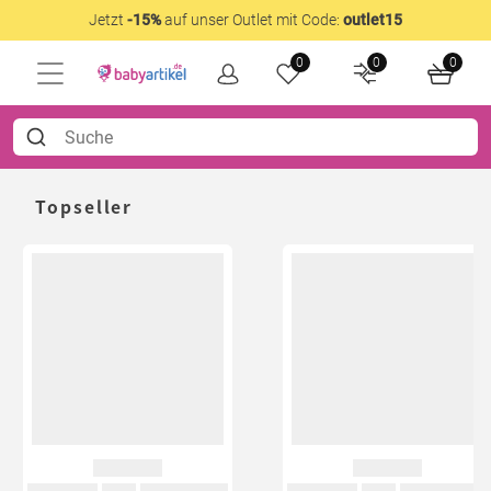
Jetzt
-15%
auf unser Outlet mit Code:
outlet15
0
0
0
Topseller