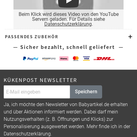
Play
Beim Klick wird dieses Video von den YouTube
Servern geladen. Für Details siehe
Datenschutzerklärung
.
PASSENDES ZUBEHÖR
— Sicher bezahlt, schnell geliefert —
KÜKENPOST NEWSLETTER
Speichern
Ja, ich möchte den Newsletter von Babyartikel.de erhalten
und über Aktionen informiert werden. Dabei darf mein
Nutzungsverhalten (z. B. Öffnungen und Klicks) zur
Personalisierung ausgewertet werden. Mehr finde ich in der
Datenschutzerklärung
.