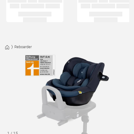
Reboarder
1
/
15