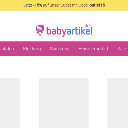
Jetzt
-15%
auf unser Outlet mit Code:
outlet15
chlafen
Kleidung
Spielzeug
Heimtierbedarf
Sale