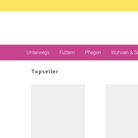
Unterwegs
Füttern
Pflegen
Wohnen & S
Topseller