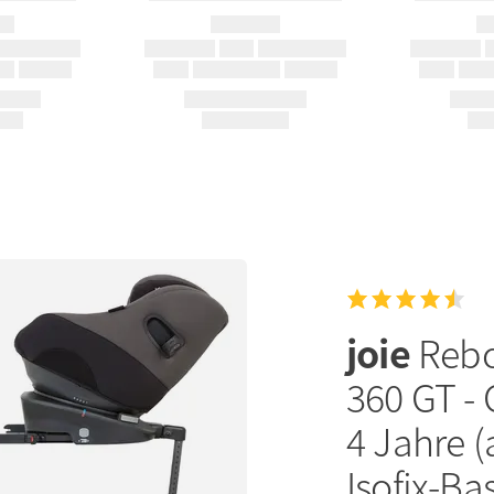
joie
Rebo
360 GT - 
4 Jahre (
Isofix-Ba