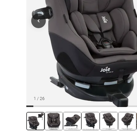
1
/
26