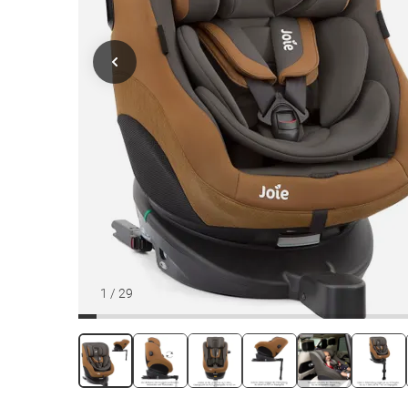
1
/
29