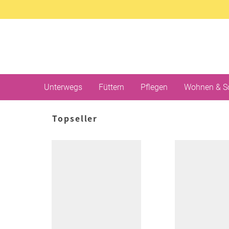
Unterwegs
Füttern
Pflegen
Wohnen & S
Topseller