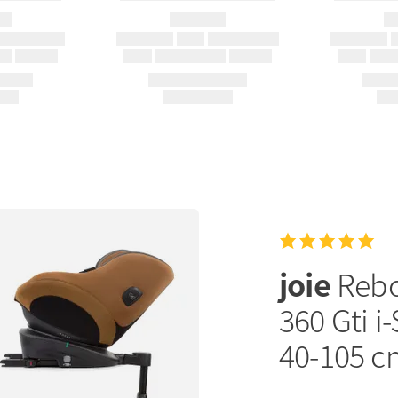
joie
Rebo
360 Gti i
40-105 cm