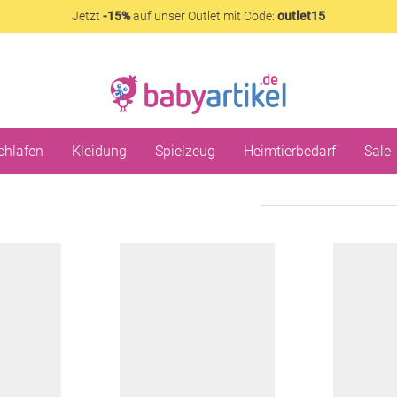
Jetzt
-15%
auf unser Outlet mit Code:
outlet15
chlafen
Kleidung
Spielzeug
Heimtierbedarf
Sale