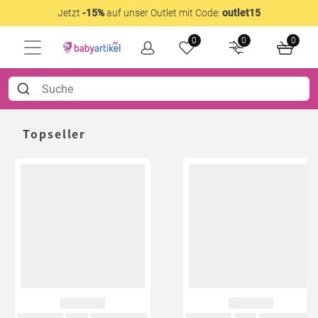
Jetzt
-15%
auf unser Outlet mit Code:
outlet15
0
0
0
Topseller