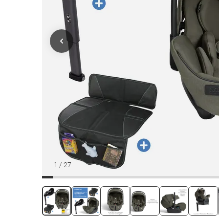
1
/
27