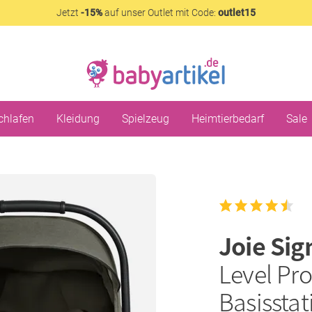
Jetzt
-15%
auf unser Outlet mit Code:
outlet15
chlafen
Kleidung
Spielzeug
Heimtierbedarf
Sale
Joie Si
Level Pro 
Basisstat