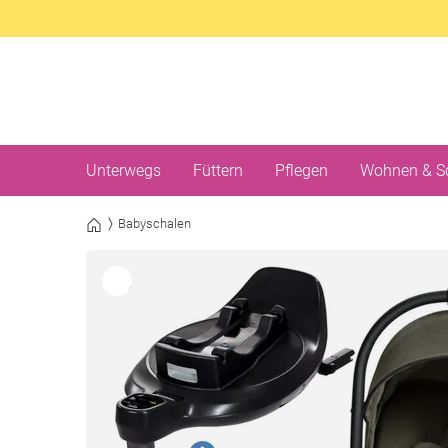
Unterwegs
Füttern
Pflegen
Wohnen & S
Babyschalen