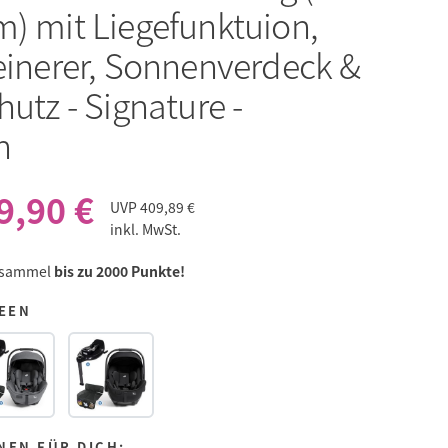
m) mit Liegefunktuion,
leinerer, Sonnenverdeck &
hutz - Signature -
n
9,90 €
UVP
409,89 €
inkl. MwSt.
 sammel
bis zu 2000 Punkte!
REEN
NEN FÜR DICH: