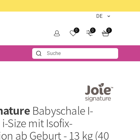
0
0
0
gnature
Babyschale I-
i-Size mit Isofix-
ion ab Geburt - 13 kg (40