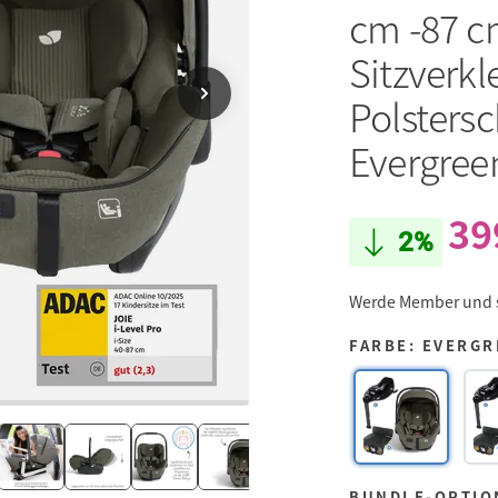
cm -87 c
Sitzverk
Polstersc
Evergree
39
2%
Werde Member und
FARBE: EVERG
BUNDLE-OPTIO