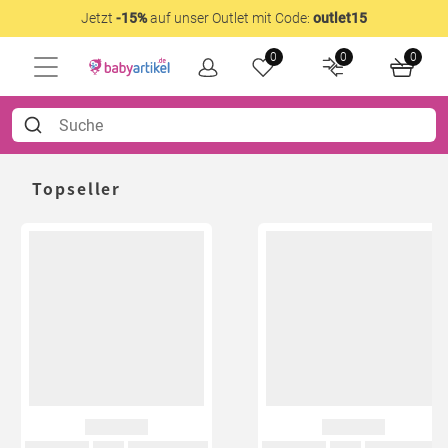
Jetzt
-15%
auf unser Outlet mit Code:
outlet15
0
0
0
Topseller