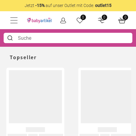
Jetzt
-15%
auf unser Outlet mit Code:
outlet15
0
0
0
Topseller