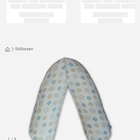
Stillkissen
1
/
3