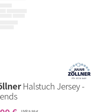
öllner
Halstuch Jersey -
iends
UVP
9,99 €