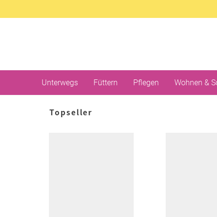
Unterwegs
Füttern
Pflegen
Wohnen & S
Topseller