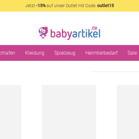
Jetzt
-15%
auf unser Outlet mit Code:
outlet15
chlafen
Kleidung
Spielzeug
Heimtierbedarf
Sale