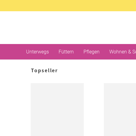
Unterwegs
Füttern
Pflegen
Wohnen & S
Topseller