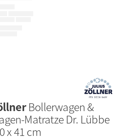
öllner
Bollerwagen &
gen-Matratze Dr. Lübbe
70 x 41 cm