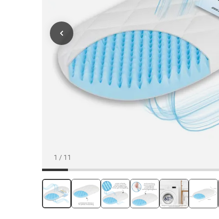
1
/
11