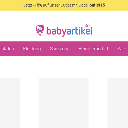
Jetzt
-15%
auf unser Outlet mit Code:
outlet15
chlafen
Kleidung
Spielzeug
Heimtierbedarf
Sale