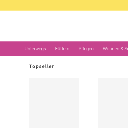
Unterwegs
Füttern
Pflegen
Wohnen & S
Topseller