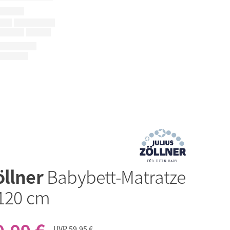
öllner
Babybett-Matratze
 120 cm
UVP
59,95 €