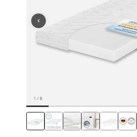
1
/
8